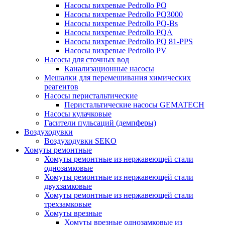
Насосы вихревые Pedrollo PQ
Насосы вихревые Pedrollo PQ3000
Насосы вихревые Pedrollo PQ-Bs
Насосы вихревые Pedrollo PQA
Насосы вихревые Pedrollo PQ 81-PPS
Насосы вихревые Pedrollo PV
Насосы для сточных вод
Канализационные насосы
Мешалки для перемешивания химических
реагентов
Насосы перистальтические
Перистальтические насосы GEMATECH
Насосы кулачковые
Гасители пульсаций (демпферы)
Воздуходувки
Воздуходувки SEKO
Хомуты ремонтные
Хомуты ремонтные из нержавеющей стали
однозамковые
Хомуты ремонтные из нержавеющей стали
двухзамковые
Хомуты ремонтные из нержавеющей стали
трехзамковые
Хомуты врезные
Хомуты врезные однозамковые из