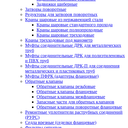
Задвижки шиберные
Затворы поворотные
Редукторы для затворов поворотных
Краны шаровые из нержавеющей стали
Краны шаровые стандартного прохода
Краны шаровые полнопроходные
Краны шаровые трехходовые
Краны трехходовые под манометр
Муфты соединительные ДРК для металлических
труб
Муфты соединительные ДРК для полиэтиленовых
и ПВХ труб
Муфты соединительные ДРК-П для соединения
металлических и пластиковых труб
Муфты ПФРК (адаптеры фланцевые)
Обратные клапаны
Обратные клапаны резьбовые
Обратные клапаны фланцевые
Обратные клапаны межфланцевые
Запасные части для обратных клапанов
Обратные клапаны поворотные фланцевые
Ремонтные уплотнители раструбных соединений
(РУРС)
Седла врезные (седелки фланцевые)
Фильтры сетчатые