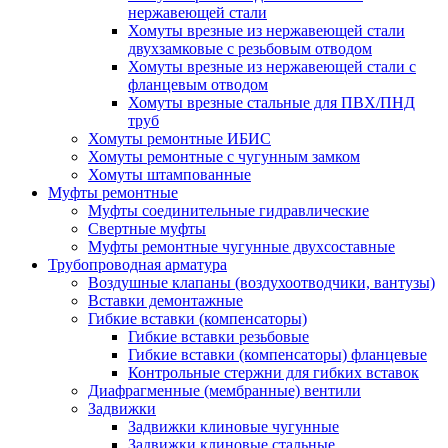
нержавеющей стали
Хомуты врезные из нержавеющей стали
двухзамковые с резьбовым отводом
Хомуты врезные из нержавеющей стали с
фланцевым отводом
Хомуты врезные стальные для ПВХ/ПНД
труб
Хомуты ремонтные ИБИС
Хомуты ремонтные с чугунным замком
Хомуты штампованные
Муфты ремонтные
Муфты соединительные гидравлические
Свертные муфты
Муфты ремонтные чугунные двухсоставные
Трубопроводная арматура
Воздушные клапаны (воздухоотводчики, вантузы)
Вставки демонтажные
Гибкие вставки (компенсаторы)
Гибкие вставки резьбовые
Гибкие вставки (компенсаторы) фланцевые
Контрольные стержни для гибких вставок
Диафрагменные (мембранные) вентили
Задвижки
Задвижки клиновые чугунные
Задвижки клиновые стальные