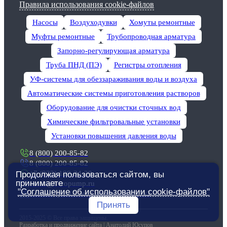
Правила использования cookie-файлов
Насосы
Воздуходувки
Хомуты ремонтные
Муфты ремонтные
Трубопроводная арматура
Запорно-регулирующая арматура
Труба ПНД (ПЭ)
Регистры отопления
УФ-системы для обеззараживания воды и воздуха
Автоматические системы приготовления растворов
Оборудование для очистки сточных вод
Химические фильтровальные установки
Установки повышения давления воды
8 (800) 200-85-82
8 (800) 200-85-82
+7 (922) 188-34-29
Продолжая пользоваться сайтом, вы
принимаете
omsk@evropump.ru
"Соглашение об использовании cookie-файлов"
г. Омск, ул. 10 лет Октября, д. 217к2
Принять
2015-2025 © Все права защищены.
Разработка и продвижение сайта | Анатолий Юсупов