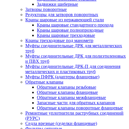
Задвижки шиберные
Затворы поворотные
Редукторы для затворов поворотных
Краны шаровые из нержавеющей стали
Краны шаровые стандартного прохода
Краны шаровые полнопроходные
Краны шаровые трехходовые
Краны трехходовые под манометр
Муфты соединительные ДРК для металлических
труб
Муфты соединительные ДРК для полиэтиленовых
и ПВХ труб
Муфты соединительные ДРК-П для соединения
металлических и пластиковых труб
Муфты ПФРК (адаптеры фланцевые)
Обратные клапаны
Обратные клапаны резьбовые
Обратные клапаны фланцевые
Обратные клапаны межфланцевые
Запасные части для обратных клапанов
Обратные клапаны поворотные фланцевые
Ремонтные уплотнители раструбных соединений
(РУРС)
Седла врезные (седелки фланцевые)
Фильтры сетчатые