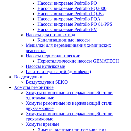
Насосы вихревые Pedrollo PQ
Насосы вихревые Pedrollo PQ3000
Насосы вихревые Pedrollo PQ-Bs
Насосы вихревые Pedrollo PQA
Насосы вихревые Pedrollo PQ 81-PPS
Насосы вихревые Pedrollo PV
Насосы для сточных вод
Канализационные насосы
Мешалки для перемешивания химических
реагентов
Насосы перистальтические
Перистальтические насосы GEMATECH
Насосы кулачковые
Гасители пульсаций (демпферы)
Воздуходувки
Воздуходувки SEKO
Хомуты ремонтные
Хомуты ремонтные из нержавеющей стали
однозамковые
Хомуты ремонтные из нержавеющей стали
двухзамковые
Хомуты ремонтные из нержавеющей стали
трехзамковые
Хомуты врезные
Хомуты врезные однозамковые из