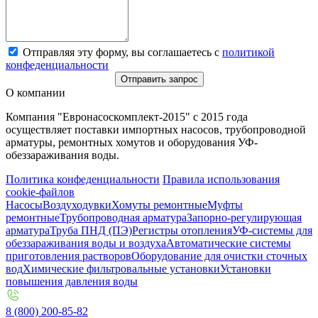
Отправляя эту форму, вы соглашаетесь с
политикой
конфеденциальности
Отправить запрос
О компании
Компания "Евронасоскомплект-2015" с 2015 года
осуществляет поставки импортных насосов, трубопроводной
арматуры, ремонтных хомутов и оборудования УФ-
обеззараживания воды.
Политика конфеденциальности
Правила использования
cookie-файлов
Насосы
Воздуходувки
Хомуты ремонтные
Муфты
ремонтные
Трубопроводная арматура
Запорно-регулирующая
арматура
Труба ПНД (ПЭ)
Регистры отопления
УФ-системы для
обеззараживания воды и воздуха
Автоматические системы
приготовления растворов
Оборудование для очистки сточных
вод
Химические фильтровальные установки
Установки
повышения давления воды
8 (800) 200-85-82