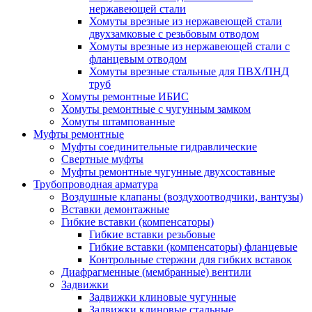
нержавеющей стали
Хомуты врезные из нержавеющей стали
двухзамковые с резьбовым отводом
Хомуты врезные из нержавеющей стали с
фланцевым отводом
Хомуты врезные стальные для ПВХ/ПНД
труб
Хомуты ремонтные ИБИС
Хомуты ремонтные с чугунным замком
Хомуты штампованные
Муфты ремонтные
Муфты соединительные гидравлические
Свертные муфты
Муфты ремонтные чугунные двухсоставные
Трубопроводная арматура
Воздушные клапаны (воздухоотводчики, вантузы)
Вставки демонтажные
Гибкие вставки (компенсаторы)
Гибкие вставки резьбовые
Гибкие вставки (компенсаторы) фланцевые
Контрольные стержни для гибких вставок
Диафрагменные (мембранные) вентили
Задвижки
Задвижки клиновые чугунные
Задвижки клиновые стальные