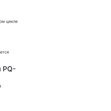
ом цикле
уется
и PQ-
й