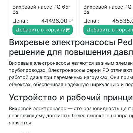
Вихревой насос PQ 65-
Вихревой насос PQ 
Bs
Bs
44496.00
₽
45835.
Цена :
Цена :
Добавить в корзину
Добавить в корзи
Вихревые электронасосы Pedr
решение для повышения давл
Вихревые электронасосы являются важным элемент
трубопроводах. Электронасосы серии PQ отличают
работой даже при переменных нагрузках. Они прим
объектах, обеспечивая надёжную циркуляцию и под
Устройство и рабочий принц
Вихревой электронасос — это разновидность центр
позволяющему достигать более высокого напора п
являются: