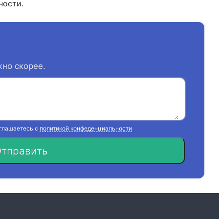
ности.
жно скорее.
оглашаетесь с
политикой конфеденциальности
тправить