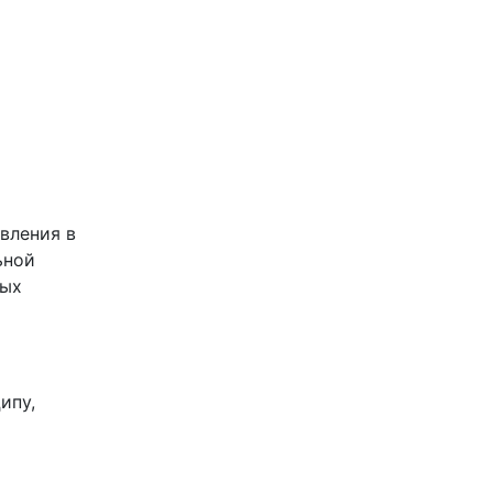
вления в
ьной
ных
ипу,