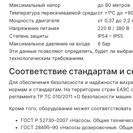
Максимальный напор
до 80 метров
Температура перекачиваемой среды
от +1°C до +9
Мощность двигателя
от 0,37 до 2,2
Напряжение питания
220 В / 380 В
Степень защиты
IP54 – IP55
Максимальное давление на входе
6 бар
Эти данные позволяют определить, будет ли выбра
технологическим требованиям.
Соответствие стандартам и 
Для обеспечения безопасности и надёжности вихр
нормам и стандартам. На территории стран ЕАЭС 
регламента ТР ТС 010/2011 «О безопасности машин
Кроме того, оборудование может соответствоват
ГОСТ Р 52730–2007 «Насосы. Общие техническ
ГОСТ 28495–90 «Насосы дозировочные. Общие