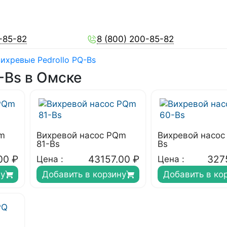
-85-82
8 (800) 200-85-82
ихревые Pedrollo PQ-Bs
-Bs в Омске
Qm
Вихревой насос PQm
Вихревой насос
81-Bs
Bs
00
₽
43157.00
₽
327
Цена :
Цена :
ну
Добавить в корзину
Добавить в ко