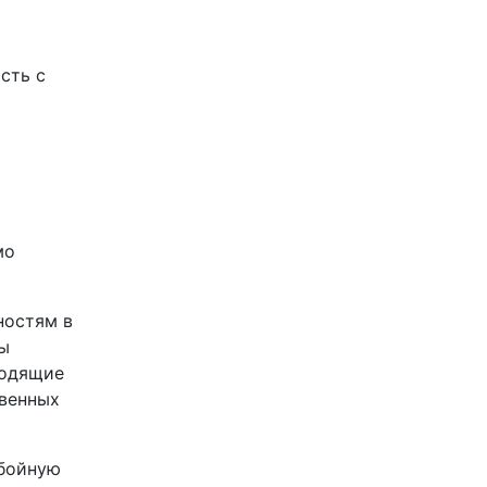
сть с
мо
ностям в
Мы
ходящие
твенных
ебойную