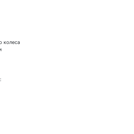
о колеса
и
: