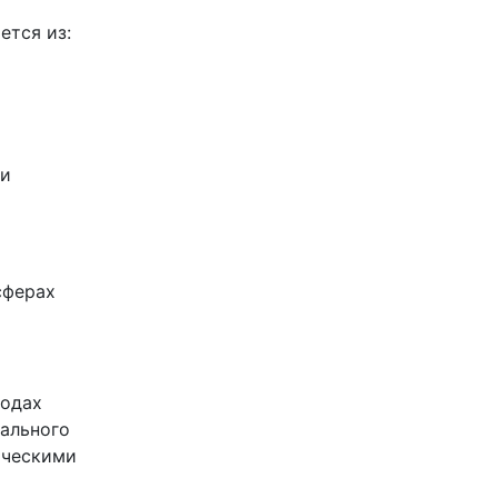
ется из:
 и
сферах
водах
ального
ическими