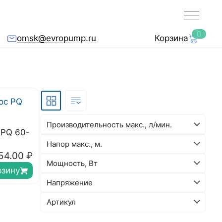
0
omsk@evropump.ru
Корзина
Производительность макс., л/мин.
 PQ 60-
Напор макс., м.
54.00
₽
Мощность, Вт
рзину
Напряжение
Артикул