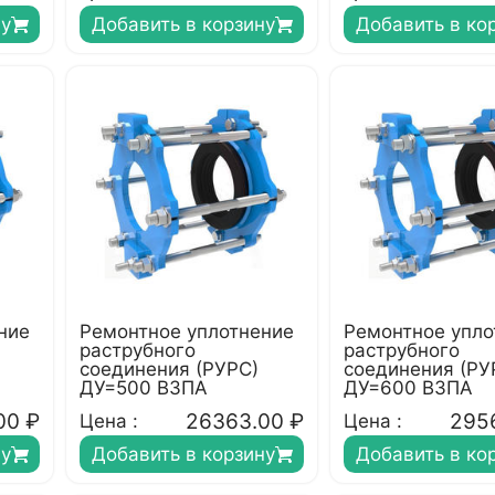
ну
Добавить в корзину
Добавить в ко
ние
Ремонтное уплотнение
Ремонтное упло
раструбного
раструбного
соединения (РУРС)
соединения (РУ
ДУ=500 ВЗПА
ДУ=600 ВЗПА
00
₽
26363.00
₽
295
Цена :
Цена :
ну
Добавить в корзину
Добавить в ко