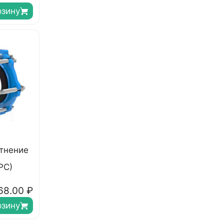
рзину
тнение
РС)
68.00
₽
рзину