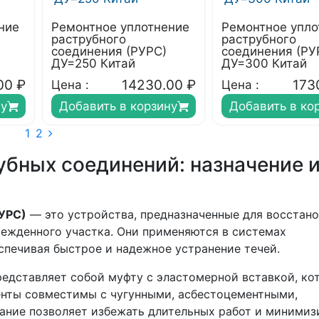
ние
Ремонтное уплотнение
Ремонтное упло
раструбного
раструбного
соединения (РУРС)
соединения (РУ
ДУ=250 Китай
ДУ=300 Китай
00
₽
14230.00
₽
173
Цена :
Цена :
ну
Добавить в корзину
Добавить в ко
1
2
убных соединений: назначение 
УРС)
— это устройства, предназначенные для восстан
ежденного участка. Они применяются в системах
спечивая быстрое и надежное устранение течей.
едставляет собой муфту с эластомерной вставкой, ко
енты совместимы с чугунными, асбестоцементными,
ание позволяет избежать длительных работ и минимиз