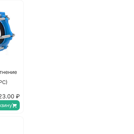
тнение
РС)
23.00
₽
рзину