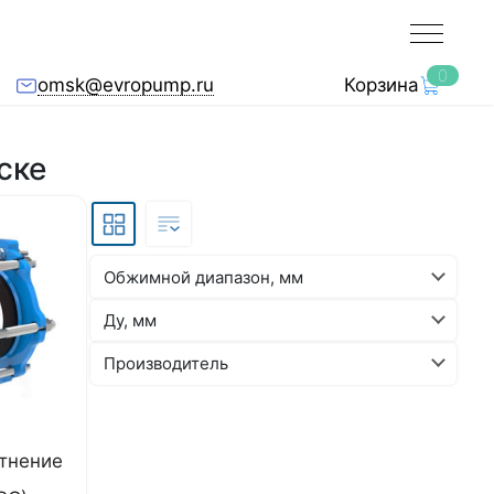
0
omsk@evropump.ru
Корзина
ске
Обжимной диапазон, мм
Ду, мм
Производитель
тнение