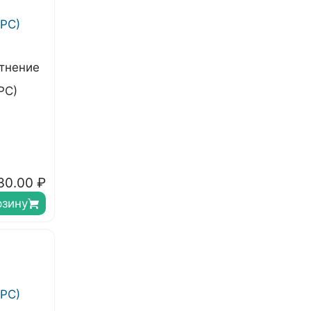
тнение
РС)
30.00
₽
рзину