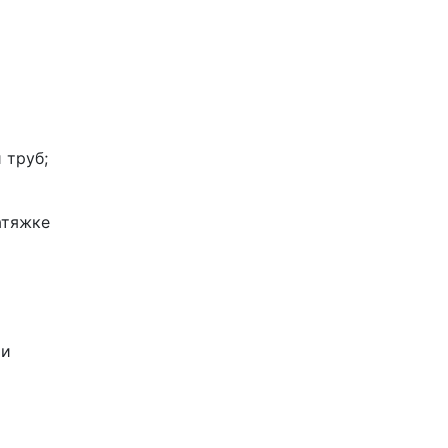
 труб;
атяжке
 и