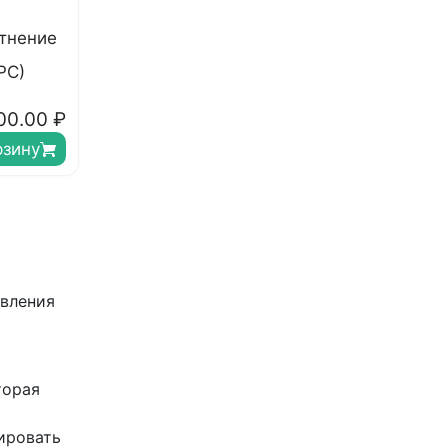
тнение
РС)
00.00
₽
рзину
и
овления
торая
ировать