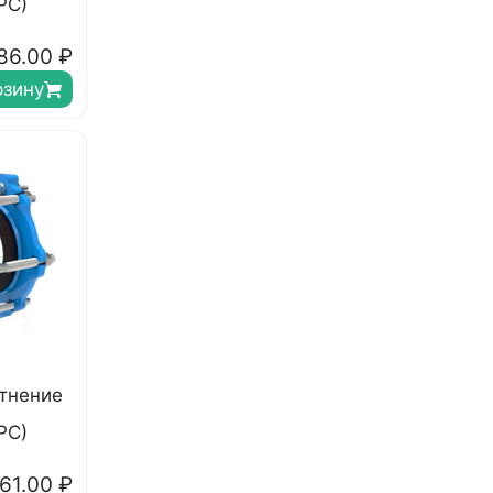
РС)
86.00
₽
рзину
тнение
РС)
61.00
₽