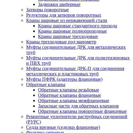
Задвижки шиберные
Затворы поворотные
Редукторы для затворов поворотных
Краны шаровые из нержавеющей стали
Краны шаровые стандартного прохода
Краны шаровые полнопроходные
Краны шаровые трехходовые
Краны трехходовые под манометр
Муфты соединительные ДРК для металлических
труб
Муфты соединительные ДРК для полиэтиленовых
и ПВХ труб
Муфты соединительные ДРК-П для соединения
металлических и пластиковых труб
Муфты ПФРК (адаптеры фланцевые)
Обратные клапаны
Обратные клапаны резьбовые
Обратные клапаны фланцевые
Обратные клапаны межфланцевые
Запасные части для обратных клапанов
Обратные клапаны поворотные фланцевые
Ремонтные уплотнители раструбных соединений
(РУРС)
Седла врезные (седелки фланцевые)
Фильтры сетчатые