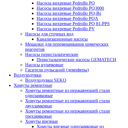
Насосы вихревые Pedrollo PQ
Насосы вихревые Pedrollo PQ3000
Насосы вихревые Pedrollo PQ-Bs
Насосы вихревые Pedrollo PQA
Насосы вихревые Pedrollo PQ 81-PPS
Насосы вихревые Pedrollo PV
Насосы для сточных вод
Канализационные насосы
Мешалки для перемешивания химических
реагентов
Насосы перистальтические
Перистальтические насосы GEMATECH
Насосы кулачковые
Гасители пульсаций (демпферы)
Воздуходувки
Воздуходувки SEKO
Хомуты ремонтные
Хомуты ремонтные из нержавеющей стали
однозамковые
Хомуты ремонтные из нержавеющей стали
двухзамковые
Хомуты ремонтные из нержавеющей стали
трехзамковые
Хомуты врезные
Хомуты врезные однозамковые из