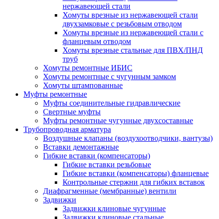
нержавеющей стали
Хомуты врезные из нержавеющей стали
двухзамковые с резьбовым отводом
Хомуты врезные из нержавеющей стали с
фланцевым отводом
Хомуты врезные стальные для ПВХ/ПНД
труб
Хомуты ремонтные ИБИС
Хомуты ремонтные с чугунным замком
Хомуты штампованные
Муфты ремонтные
Муфты соединительные гидравлические
Свертные муфты
Муфты ремонтные чугунные двухсоставные
Трубопроводная арматура
Воздушные клапаны (воздухоотводчики, вантузы)
Вставки демонтажные
Гибкие вставки (компенсаторы)
Гибкие вставки резьбовые
Гибкие вставки (компенсаторы) фланцевые
Контрольные стержни для гибких вставок
Диафрагменные (мембранные) вентили
Задвижки
Задвижки клиновые чугунные
Задвижки клиновые стальные