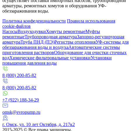
осуществляет поставки импортных насосов, трубопроводной
арматуры, ремонтных хомутов и оборудования УФ-
обеззараживания воды.
Политика конфеденциальности
Правила использования
cookie-файлов
Насосы
Воздуходувки
Хомуты ремонтные
Муфты
ремонтные
Трубопроводная арматура
Запорно-регулирующая
арматура
Труба ПНД (ПЭ)
Регистры отопления
УФ-системы для
обеззараживания воды и воздуха
Автоматические системы
приготовления растворов
Оборудование для очистки сточных
вод
Химические фильтровальные установки
Установки
повышения давления воды
8 (800) 200-85-82
8 (800) 200-85-82
+7 (922) 188-34-29
omsk@evropump.ru
г. Омск, ул. 10 лет Октября, д. 217к2
2015-2025 © Все права защищены.