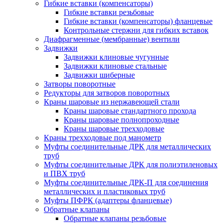
Гибкие вставки (компенсаторы)
Гибкие вставки резьбовые
Гибкие вставки (компенсаторы) фланцевые
Контрольные стержни для гибких вставок
Диафрагменные (мембранные) вентили
Задвижки
Задвижки клиновые чугунные
Задвижки клиновые стальные
Задвижки шиберные
Затворы поворотные
Редукторы для затворов поворотных
Краны шаровые из нержавеющей стали
Краны шаровые стандартного прохода
Краны шаровые полнопроходные
Краны шаровые трехходовые
Краны трехходовые под манометр
Муфты соединительные ДРК для металлических
труб
Муфты соединительные ДРК для полиэтиленовых
и ПВХ труб
Муфты соединительные ДРК-П для соединения
металлических и пластиковых труб
Муфты ПФРК (адаптеры фланцевые)
Обратные клапаны
Обратные клапаны резьбовые