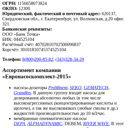
ОГРН:
1156658073824
ОКПО:
12300
Юридический, фактический и почтовый адрес:
620137,
Свердловская обл., г. Екатеринбург, ул. Волховская, д.20 офис
321.
Банковские реквизиты:
ООО «Банк Точка»
БИК: 044525104
Расчётный счёт: 40702810702500096837
Корсчёт: 30101810745374525104
Телефон:
8
(800)200-85-82
;
(343)328-34-29
Ассортимент компании
«Евронасоскомплект-2015»
насосы-дозаторы
ProMinent
,
SEKO
,
GEMATECH
,
Grundfos
. В данную группу входят насосы для
дозирования абсолютно любых (в том числе
высокоагрессивных (концентрированные кислоты и
щелочи), а так же высоковязких (любые смолы и др.)
жидкостей производительностью до 10 м3/час.
мембранные пневматические насосы
DEPA
,
ALPHADYNAMIC
, DEBEM,
RIVER WAVE
.
В этот