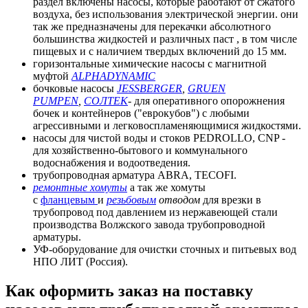
раздел включены насосы, которые работают от сжатого
воздуха, без использования электрической энергии. они
так же предназначены для перекачки абсолютного
большинства жидкостей и различных паст , в том числе
пищевых и с наличием твердых включений до 15 мм.
горизонтальные химические насосы с магнитной
муфтой
ALPHADYNAMIC
бочковые насосы
JESSBERGER
,
GRUEN
PUMPEN
,
СОЛТЕК
- для оперативного опорожнения
бочек и контейнеров ("еврокубов") с любыми
агрессивными и легковоспламеняющимися жидкостями.
насосы для чистой воды и стоков PEDROLLO, CNP -
для хозяйственно-бытового и коммунального
водоснабжения и водоотведения.
трубопроводная арматура ABRA, TECOFI.
ремонтные хомуты
а так же хомуты
с
фланцевым
и
резьбовым
отводом
для врезки в
трубопровод под давлением из нержавеющей стали
производства Волжского завода трубопроводной
арматуры.
УФ-оборудование для очистки сточных и питьевых вод
НПО ЛИТ (Россия).
Как оформить заказ на поставку