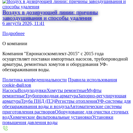
Воздух в дозирующей линии: причины
завоздушивания и способы удаления
6 августа 2026, 11:41
Подробнее
О компании
Компания "Евронасоскомплект-2015" с 2015 года
осуществляет поставки импортных насосов, трубопроводной
арматуры, ремонтных хомутов и оборудования УФ-
обеззараживания воды.
Политика конфеденциальности
Правила использования
cookie-файлов
Насосы
Воздуходувки
Хомуты ремонтные
Муфты
ремонтные
Трубопроводная арматура
Запорно-регулирующая
арматура
Труба ПНД (ПЭ)
Регистры отопления
УФ-системы для
обеззараживания воды и воздуха
Автоматические системы
приготовления растворов
Оборудование для очистки сточных
вод
Химические фильтровальные установки
Установки
повышения давления воды