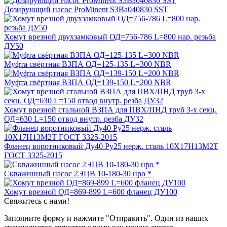
Дозирующий насос ProMinent S3Ba040830 SST
Хомут врезной двухзамковый ОД=756-786 L=800 нар. резьба
ДУ50
Муфта свёртная ВЗПА ОД=125-135 L=300 NBR
Муфта свёртная ВЗПА ОД=139-150 L=200 NBR
Хомут врезной стальной ВЗПА для ПВХ/ПНД труб 3-х секц.
ОД=630 L=150 отвод внутр. резба ДУ32
Фланец воротниковый Ду40 Ру25 нерж. сталь 10Х17Н13М2Т
ГОСТ 3325-2015
Скважинный насос 2ЭЦВ 10-180-30 нро *
Хомут врезной ОД=869-899 L=600 фланец ДУ100
Свяжитесь с нами!
Заполните форму и нажмите "Отправить". Один из наших