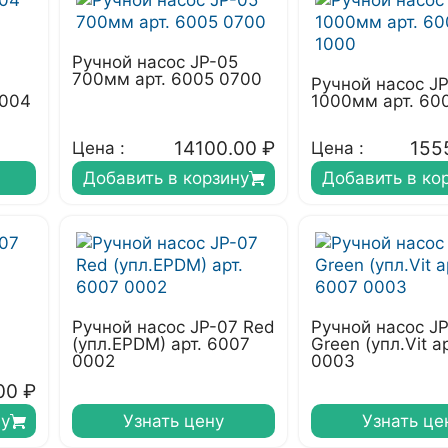
Ручной насос JP-05
700мм арт. 6005 0700
Ручной насос J
6004
1000мм арт. 60
14100.00
₽
155
Цена :
Цена :
Добавить в корзину
Добавить в ко
Ручной насос JP-07 Red
Ручной насос J
(упл.EPDM) арт. 6007
Green (упл.Vit а
0002
0003
00
₽
ну
Узнать цену
Узнать це