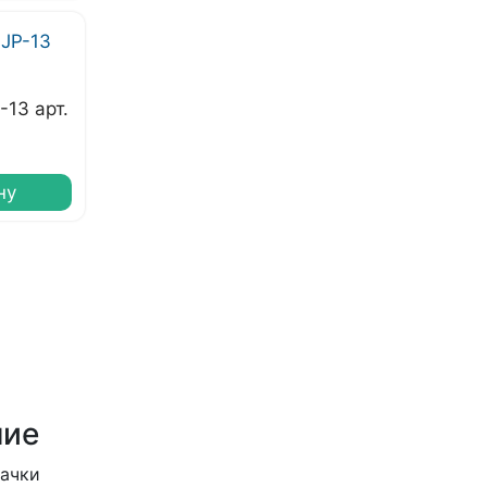
-13 арт.
ну
ние
качки