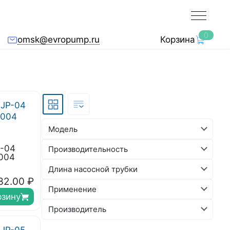
0
omsk@evropump.ru
Корзина
Модель
P-04
Производительность
6004
Длина насосной трубки
32.00
₽
Применение
рзину
Производитель