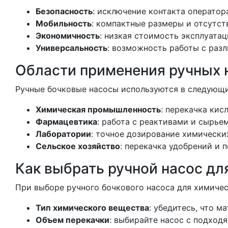
Безопасность
: исключение контакта операто
Мобильность
: компактные размеры и отсутст
Экономичность
: низкая стоимость эксплуата
Универсальность
: возможность работы с раз
Области применения ручных 
Ручные бочковые насосы используются в следующи
Химическая промышленность
: перекачка кис
Фармацевтика
: работа с реактивами и сырье
Лаборатории
: точное дозирование химически
Сельское хозяйство
: перекачка удобрений и 
Как выбрать ручной насос дл
При выборе ручного бочкового насоса для химиче
Тип химического вещества
: убедитесь, что м
Объем перекачки
: выбирайте насос с подход