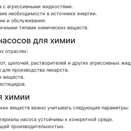
ра с агрессивными жидкостями.
вие необходимости в источнике энергии.
ции и обслуживания.
личными типами химических веществ.
насосов для химии
х отраслях:
лот, щелочей, растворителей и других агрессивных жид
м для производства лекарств.
х веществ.
пестицидов.
я химии
ских веществ важно учитывать следующие параметры:
атериалы насоса устойчивы к конкретной среде.
ящей производительностью.