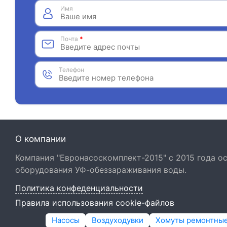
Имя
Почта
*
Телефон
О компании
Компания "Евронасоскомплект-2015" с 2015 года 
оборудования УФ-обеззараживания воды.
Политика конфеденциальности
Правила использования cookie-файлов
Насосы
Воздуходувки
Хомуты ремонтны