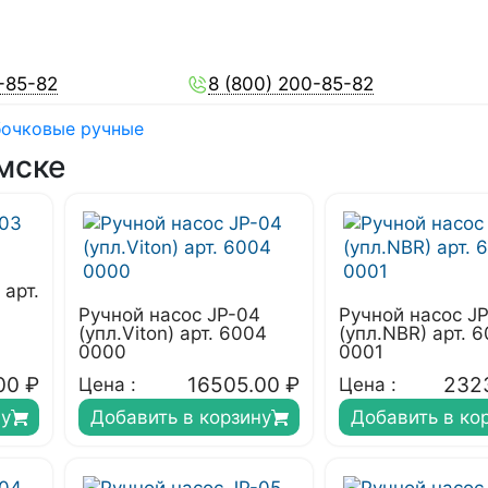
-85-82
8 (800) 200-85-82
бочковые ручные
мске
 арт.
Ручной насос JP-04
Ручной насос J
(упл.Viton) арт. 6004
(упл.NBR) арт. 
0000
0001
00
₽
16505.00
₽
232
Цена :
Цена :
ну
Добавить в корзину
Добавить в ко