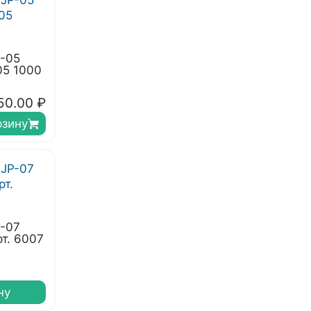
P-05
05 1000
50.00
₽
рзину
P-07
рт. 6007
ну