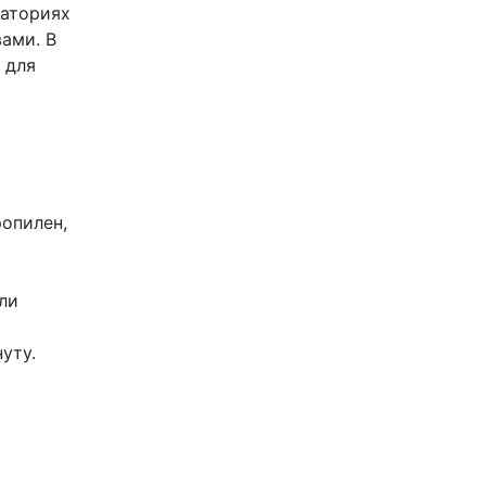
раториях
ами. В
 для
ропилен,
ли
уту.