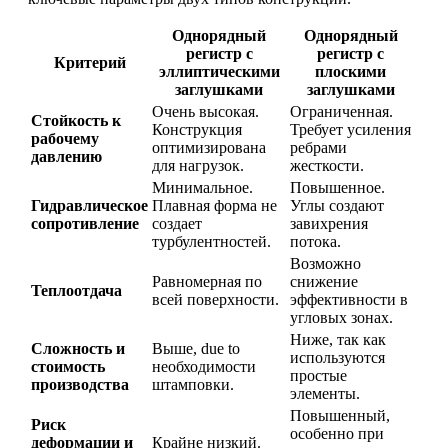
Однорядный
Однорядный
регистр с
регистр с
Критерий
эллиптическими
плоскими
заглушками
заглушками
Очень высокая.
Ограниченная.
Стойкость к
Конструкция
Требует усиления
рабочему
оптимизирована
ребрами
давлению
для нагрузок.
жесткости.
Минимальное.
Повышенное.
Гидравлическое
Плавная форма не
Углы создают
сопротивление
создает
завихрения
турбулентностей.
потока.
Возможно
Равномерная по
снижение
Теплоотдача
всей поверхности.
эффективности в
угловых зонах.
Ниже, так как
Сложность и
Выше, due to
используются
стоимость
необходимости
простые
производства
штамповки.
элементы.
Повышенный,
Риск
особенно при
деформации и
Крайне низкий.