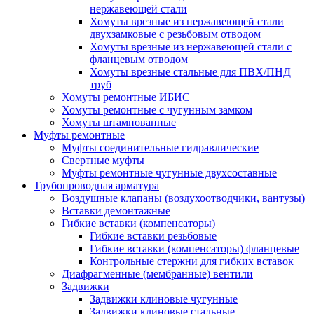
нержавеющей стали
Хомуты врезные из нержавеющей стали
двухзамковые с резьбовым отводом
Хомуты врезные из нержавеющей стали с
фланцевым отводом
Хомуты врезные стальные для ПВХ/ПНД
труб
Хомуты ремонтные ИБИС
Хомуты ремонтные с чугунным замком
Хомуты штампованные
Муфты ремонтные
Муфты соединительные гидравлические
Свертные муфты
Муфты ремонтные чугунные двухсоставные
Трубопроводная арматура
Воздушные клапаны (воздухоотводчики, вантузы)
Вставки демонтажные
Гибкие вставки (компенсаторы)
Гибкие вставки резьбовые
Гибкие вставки (компенсаторы) фланцевые
Контрольные стержни для гибких вставок
Диафрагменные (мембранные) вентили
Задвижки
Задвижки клиновые чугунные
Задвижки клиновые стальные