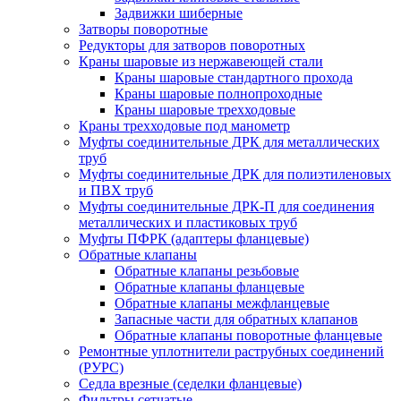
Задвижки шиберные
Затворы поворотные
Редукторы для затворов поворотных
Краны шаровые из нержавеющей стали
Краны шаровые стандартного прохода
Краны шаровые полнопроходные
Краны шаровые трехходовые
Краны трехходовые под манометр
Муфты соединительные ДРК для металлических
труб
Муфты соединительные ДРК для полиэтиленовых
и ПВХ труб
Муфты соединительные ДРК-П для соединения
металлических и пластиковых труб
Муфты ПФРК (адаптеры фланцевые)
Обратные клапаны
Обратные клапаны резьбовые
Обратные клапаны фланцевые
Обратные клапаны межфланцевые
Запасные части для обратных клапанов
Обратные клапаны поворотные фланцевые
Ремонтные уплотнители раструбных соединений
(РУРС)
Седла врезные (седелки фланцевые)
Фильтры сетчатые