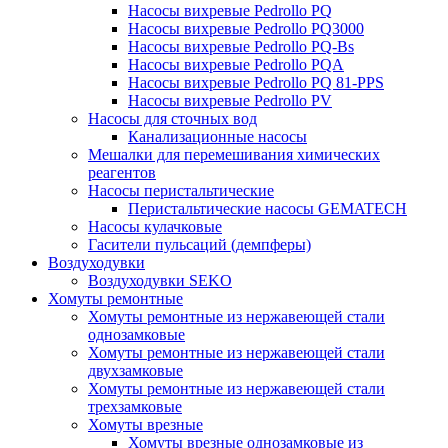
Насосы вихревые Pedrollo PQ
Насосы вихревые Pedrollo PQ3000
Насосы вихревые Pedrollo PQ-Bs
Насосы вихревые Pedrollo PQA
Насосы вихревые Pedrollo PQ 81-PPS
Насосы вихревые Pedrollo PV
Насосы для сточных вод
Канализационные насосы
Мешалки для перемешивания химических
реагентов
Насосы перистальтические
Перистальтические насосы GEMATECH
Насосы кулачковые
Гасители пульсаций (демпферы)
Воздуходувки
Воздуходувки SEKO
Хомуты ремонтные
Хомуты ремонтные из нержавеющей стали
однозамковые
Хомуты ремонтные из нержавеющей стали
двухзамковые
Хомуты ремонтные из нержавеющей стали
трехзамковые
Хомуты врезные
Хомуты врезные однозамковые из