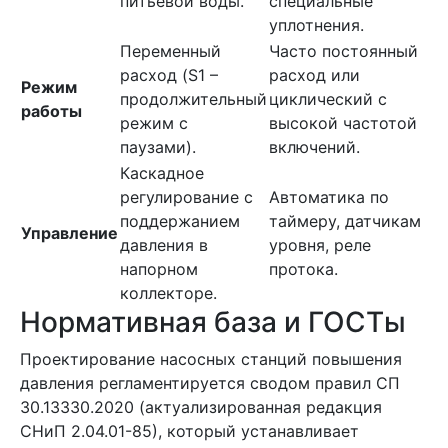
питьевой воды.
специальные
уплотнения.
Переменный
Часто постоянный
расход (S1 –
расход или
Режим
продолжительный
циклический с
работы
режим с
высокой частотой
паузами).
включений.
Каскадное
регулирование с
Автоматика по
поддержанием
таймеру, датчикам
Управление
давления в
уровня, реле
напорном
протока.
коллекторе.
Нормативная база и ГОСТы
Проектирование насосных станций повышения
давления регламентируется сводом правил СП
30.13330.2020 (актуализированная редакция
СНиП 2.04.01-85), который устанавливает