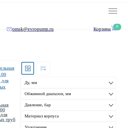
0
omsk@evropump.ru
Корзина
Ду, мм
Обжимной диапазон, мм
ьная
Давление, бар
100
 для
Материал корпуса
ых труб
Уплотнение