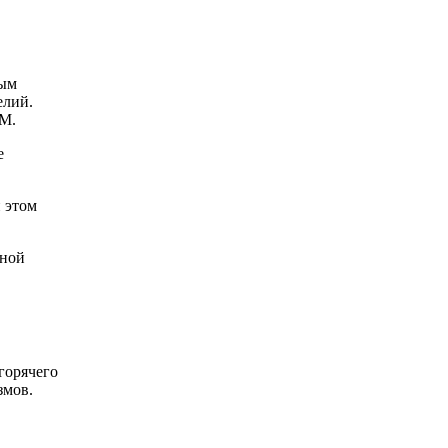
ным
елий.
DM.
е
и этом
мной
горячего
змов.