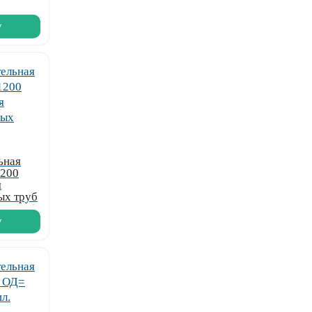
у
ьная
1200
я
ых труб
у