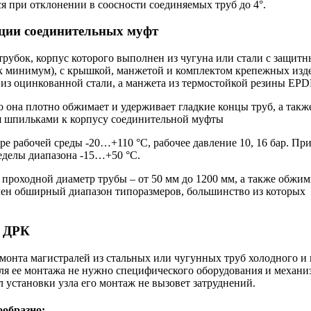
я при отклонении в соосности соединяемых труб до 4°.
ации соединительных муфт
рубок, корпус которого выполнен из чугуна или стали с защит
 минимум), с крышкой, манжетой и комплектом крепежных изд
 из оцинкованной стали, а манжета из термостойкой резины EP
 она плотно обжимает и удерживает гладкие концы труб, а такж
я шпильками к корпусу соединительной муфты
ре рабочей среды -20…+110 °C, рабочее давление 10, 16 бар. Пр
еделы диапазона -15…+50 °C.
проходной диаметр трубы – от 50 мм до 1200 мм, а также обжи
авлен обширный диапазон типоразмеров, большинство из которых
м ДРК
онта магистралей из стальных или чугунных труб холодного и 
Для ее монтажа не нужно специфического оборудования и механи
установки узла его монтаж не вызовет затруднений.
ообразно: