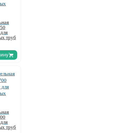
ьная
350
 для
ых труб
зину
ьная
700
 для
ых труб