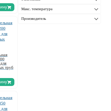
зину
Макс. температура
Производитель
ьная
200
 для
ых труб
зину