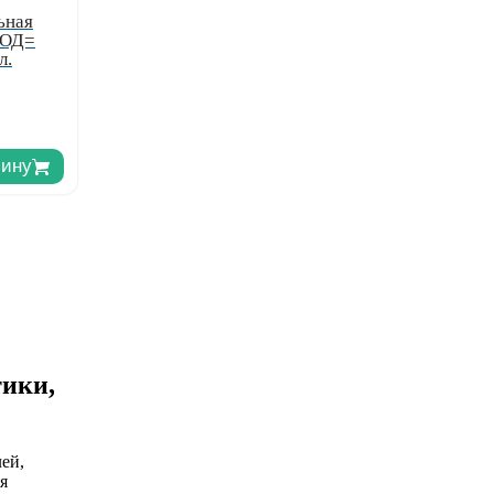
ьная
 ОД=
л.
зину
тики,
ей,
я