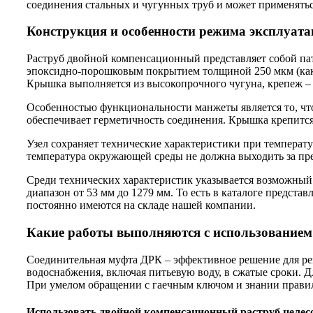
соединения стальных и чугунных труб и может применятьс
Конструкция и особенности режима эксплуат
Раструб двойной компенсационный представляет собой пат
эпоксидно-порошковым покрытием толщиной 250 мкм (как
Крышка выполняется из высокопрочного чугуна, крепеж –
Особенностью функциональности манжеты является то, что
обеспечивает герметичность соединения. Крышка крепитс
Узел сохраняет технические характеристики при температу
температура окружающей среды не должна выходить за пр
Среди технических характеристик указывается возможный 
диапазон от 53 мм до 1279 мм. То есть в каталоге предст
постоянно имеются на складе нашей компании.
Какие работы выполняются с использование
Соединительная муфта ДРК – эффективное решение для рем
водоснабжения, включая питьевую воду, в сжатые сроки. 
При умелом обращении с гаечным ключом и знании правил 
Использовать двойной компенсационный раструб целес