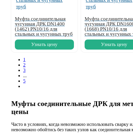
Муфта соединительная
Муфта соединительна
чугунная ДРК DN1400
чугунная ДРК DN160
(1462) PN10/16 для
(1668) PN10/16 для
стальных и чугунных труб
стальных и чугунных 
Узнать цену
Узнать цену
1
2
3
...
5
Муфты соединительные ДРК для мета
цены
Часто в условиях, когда невозможно использовать сварку 
невозможно обойтись без таких узлов как соединительная