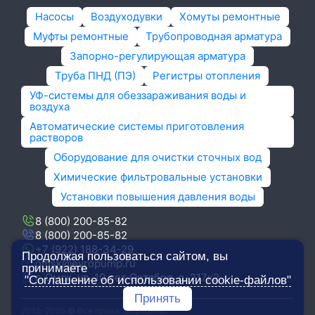
Насосы
Воздуходувки
Хомуты ремонтные
Муфты ремонтные
Трубопроводная арматура
Запорно-регулирующая арматура
Труба ПНД (ПЭ)
Регистры отопления
УФ-системы для обеззараживания воды и
воздуха
Автоматические системы приготовления
растворов
Оборудование для очистки сточных вод
Химические фильтровальные установки
Установки повышения давления воды
8 (800) 200-85-82
8 (800) 200-85-82
+7 (922) 188-34-29
Продолжая пользоваться сайтом, вы
omsk@evropump.ru
принимаете
г. Омск, ул. 10 лет Октября, д. 217к2
"Соглашение об использовании cookie-файлов"
Принять
2015-2025 © Все права защищены.